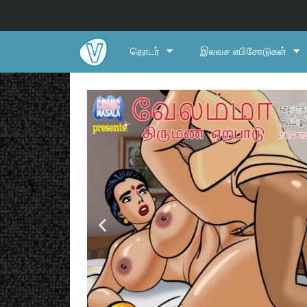
தொடர்
இலவச எபிசோடுகள்