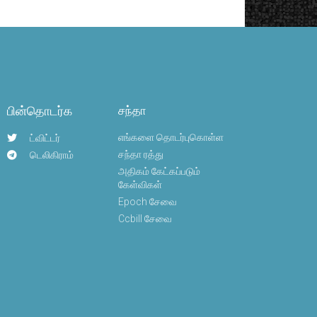
பின்தொடர்க
சந்தா
எங்களை தொடர்புகொள்ள
ட்விட்டர்
சந்தா ரத்து
டெலிகிராம்
அதிகம் கேட்கப்படும்
கேள்விகள்
Epoch சேவை
Ccbill சேவை