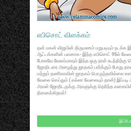
எபிசொட் விளக்கம்
தன் மகன் விஜயின் திருமணம் மறுபடியும் நடக்க இ
ஆட்டங்களின் பலனாக- இந்த எபிசொட் 95ல் வேலம
போலவே வேலம்மாவும் இந்த ஒரு நாள் கூத்திற்கு ப
ஜோதிடரை அழைத்து ஜாதகம் பார்க்கும் போது தான் 
மற்றும் தணிகாவின் ஜாதகம் பொருந்தவில்லை என
வேலை செய்தும் ( எல்லா வேலையும் தான்) இப்ப
அவள் ஜோதிடருக்கு அவளுக்கு தெரிந்த வகையில
நினைக்கிறாள்!
இப்போ