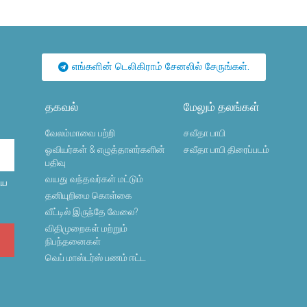
எங்களின் டெலிகிராம் சேனலில் சேருங்கள்.
தகவல்
மேலும் தலங்கள்
வேலம்மாவை பற்றி
சவீதா பாபி
ஓவியர்கள் & எழுத்தாளர்களின்
சவீதா பாபி திரைப்படம்
பதிவு
வயது வந்தவர்கள் மட்டும்
ைய
தனியுறிமை கொள்கை
வீட்டில் இருந்தே வேலை?
விதிமுறைகள் மற்றும்
நிபந்தனைகள்
வெப் மாஸ்டர்ஸ் பணம் ஈட்ட