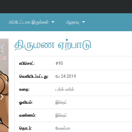
அப்டேட்டாக இருங்கள்
ஆதரவு
திருமண ஏற்பாடு
எபிசொட்:
#95
வெளியிடப்பட்டது:
மே 24 2019
கதை:
டார்க் மார்க்
ஓவியம்:
இல்ஷட்
வண்ணம்:
இல்ஷட்
தொடர்:
வேலம்மா