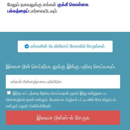
மேலும் தகவலுக்கு எங்கள்
குக்கீ கொள்கை
பக்கத்தைப்
பார்வையிடவும்.
எங்களின் டெலிகிராம் சேனலில் சேருங்கள்.
இலவச டூன் செய்திமடலுக்கு இங்கு பதிவு செய்யவும்.
இந்த கட்டத்தை தேர்வு செய்வதன் மூலம் இது என்னுடைய
மின்னஞ்சல் தான் என்றும், வேலம்மா அஞ்சல் பட்டியலில் சேர விறுப்பம்
என்றும் உறுதி அளிக்கிறேன்.
இலவச டூன்ஸ்-ல் சேருக