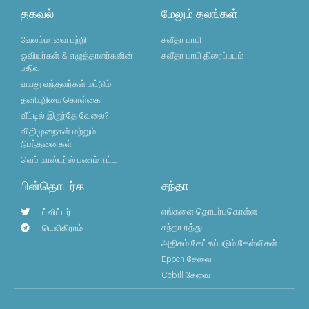
தகவல்
மேலும் தலங்கள்
வேலம்மாவை பற்றி
சவீதா பாபி
ஓவியர்கள் & எழுத்தாளர்களின்
சவீதா பாபி திரைப்படம்
பதிவு
வயது வந்தவர்கள் மட்டும்
தனியுறிமை கொள்கை
வீட்டில் இருந்தே வேலை?
விதிமுறைகள் மற்றும்
நிபந்தனைகள்
வெப் மாஸ்டர்ஸ் பணம் ஈட்ட
பின்தொடர்க
சந்தா
எங்களை தொடர்புகொள்ள
ட்விட்டர்
சந்தா ரத்து
டெலிகிராம்
அதிகம் கேட்கப்படும் கேள்விகள்
Epoch சேவை
Ccbill சேவை