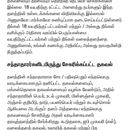
தகவலையும் தரவையும் தெரிந்தே தேடவோ சேகரிக்கவோ
இல்லை. 18 வயதிற்கு உட்பட்ட அனைத்து நபர்களும் இந்த
தளத்தின் உள்ளடக்கங்களை விதிவிலக்கு இல்லாமல்
அணுகவோ பார்க்கவோ கண்டிப்பாக தடைசெய்யப்பட்டுள்ளனர்.
நீங்கள் 18 வயதிற்குட்பட்டவர்கள் மற்றும் / அல்லது நீங்கள்
வசிக்கும் அதிகார வரம்பில் பெரும்பான்மை
வயதிற்குட்பட்டவர்கள் மற்றும் நீங்கள் வலைத்தளத்தை
அணுகினால், உங்கள் கணக்கு அறிவிப்பு அல்லது தாமதமின்றி
நிறுத்தப்படும்.
சந்தாதாரர்களிடமிருந்து சேகரிக்கப்பட்ட தகவல்
தளத்தின் சந்தாதாரராக சேர / பதிவுபெறும் எந்தவொரு
வாடிக்கையாளரும் தனிப்பட்ட தகவல்களையும்,
மக்கள்தொகை தகவல்களையும் வழங்க வேண்டும், அதில்
சந்தாதாரரின் பெயர், உடல் முகவரி, மின்னஞ்சல் முகவரி,
அஞ்சல் குறியீடு, நாடு, பயனர்பெயர் மற்றும் கடவுச்சொல்
ஆகியவை அடங்கும். தளம் அத்தகைய எந்தவொரு
தகவலையும் சேகரித்து அதன் வாடிக்கையாளர்
தரவுத்தளத்தில் சேர்க்கிறது. கூடுதலாக, ஐபி முகவரி (கள்),
வலைத்தளத் தகவல், உலாவித் தகவல் மற்றும் பிற