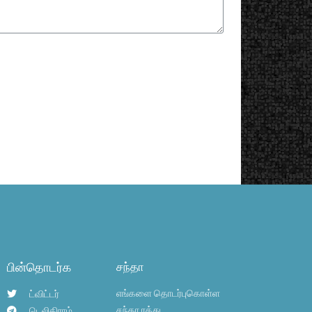
பின்தொடர்க
சந்தா
எங்களை தொடர்புகொள்ள
ட்விட்டர்
சந்தா ரத்து
டெலிகிராம்