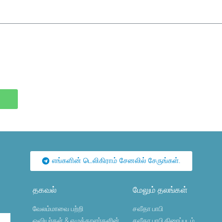
எங்களின் டெலிகிராம் சேனலில் சேருங்கள்.
தகவல்
மேலும் தலங்கள்
வேலம்மாவை பற்றி
சவீதா பாபி
ஓவியர்கள் & எழுத்தாளர்களின்
சவீதா பாபி திரைப்படம்