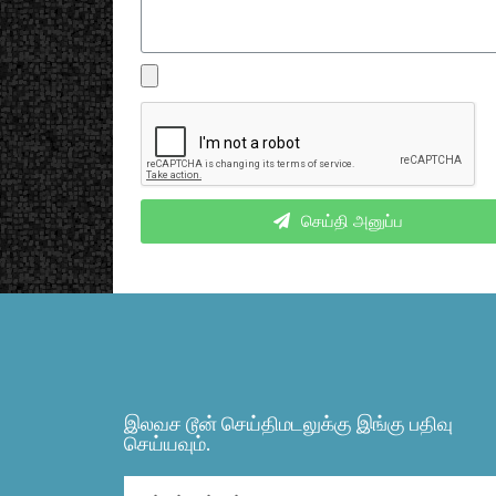
செய்தி அனுப்ப
இலவச டூன் செய்திமடலுக்கு இங்கு பதிவு
செய்யவும்.