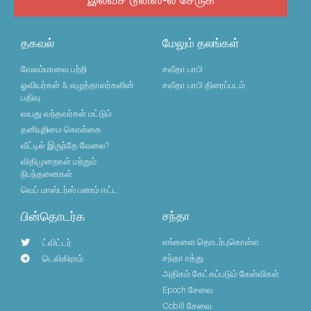
தகவல்
மேலும் தலங்கள்
வேலம்மாவை பற்றி
சவீதா பாபி
ஓவியர்கள் & எழுத்தாளர்களின்
சவீதா பாபி திரைப்படம்
பதிவு
வயது வந்தவர்கள் மட்டும்
தனியுறிமை கொள்கை
வீட்டில் இருந்தே வேலை?
விதிமுறைகள் மற்றும்
நிபந்தனைகள்
வெப் மாஸ்டர்ஸ் பணம் ஈட்ட
பின்தொடர்க
சந்தா
எங்களை தொடர்புகொள்ள
ட்விட்டர்
சந்தா ரத்து
டெலிகிராம்
அதிகம் கேட்கப்படும் கேள்விகள்
Epoch சேவை
Ccbill சேவை