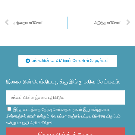
முந்தைய எபிசொட்
அடுத்த எபிசொட்
எங்களின் டெலிகிராம் சேனலில் சேருங்கள்.
இலவச டூன் செய்திமடலுக்கு இங்கு பதிவு செய்யவும்.
இந்த கட்டத்தை தேர்வு செய்வதன் மூலம் இது என்னுடைய
மின்னஞ்சல் தான் என்றும், வேலம்மா அஞ்சல் பட்டியலில் சேர விறுப்பம்
என்றும் உறுதி அளிக்கிறேன்.
இலவச டூன்ஸ்-ல் சேருக