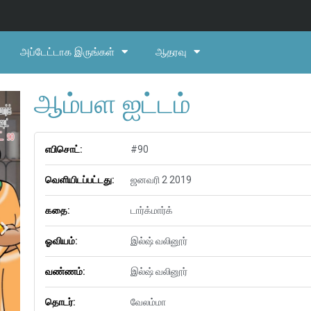
அப்டேட்டாக இருங்கள்
ஆதரவு
ஆம்பள ஐட்டம்
எபிசொட்:
#90
வெளியிடப்பட்டது:
ஜனவரி 2 2019
கதை:
டார்க்மார்க்
ஓவியம்:
இல்ஷ் வலினூர்
வண்ணம்:
இல்ஷ் வலினூர்
தொடர்:
வேலம்மா