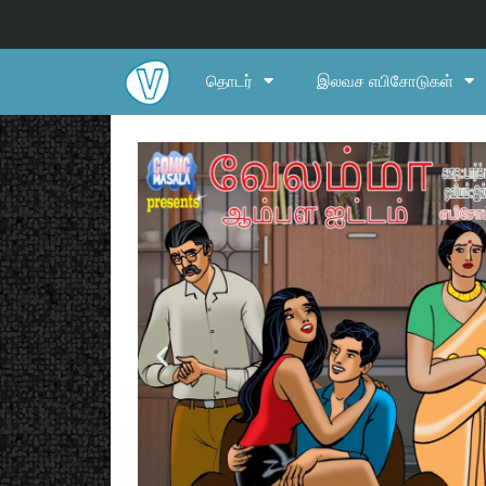
தொடர்
இலவச எபிசோடுகள்