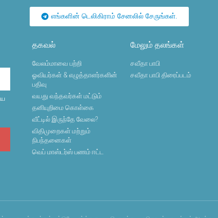
எங்களின் டெலிகிராம் சேனலில் சேருங்கள்.
தகவல்
மேலும் தலங்கள்
வேலம்மாவை பற்றி
சவீதா பாபி
ஓவியர்கள் & எழுத்தாளர்களின்
சவீதா பாபி திரைப்படம்
பதிவு
வயது வந்தவர்கள் மட்டும்
ைய
தனியுறிமை கொள்கை
வீட்டில் இருந்தே வேலை?
விதிமுறைகள் மற்றும்
நிபந்தனைகள்
வெப் மாஸ்டர்ஸ் பணம் ஈட்ட