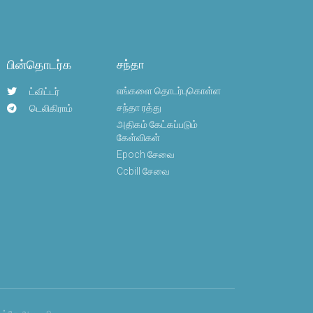
பின்தொடர்க
சந்தா
எங்களை தொடர்புகொள்ள
ட்விட்டர்
சந்தா ரத்து
டெலிகிராம்
அதிகம் கேட்கப்படும்
கேள்விகள்
Epoch சேவை
Ccbill சேவை