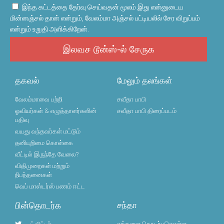
இந்த கட்டத்தை தேர்வு செய்வதன் மூலம் இது என்னுடைய
மின்னஞ்சல் தான் என்றும், வேலம்மா அஞ்சல் பட்டியலில் சேர விறுப்பம்
என்றும் உறுதி அளிக்கிறேன்.
இலவச டூன்ஸ்-ல் சேருக
தகவல்
மேலும் தலங்கள்
வேலம்மாவை பற்றி
சவீதா பாபி
ஓவியர்கள் & எழுத்தாளர்களின்
சவீதா பாபி திரைப்படம்
பதிவு
வயது வந்தவர்கள் மட்டும்
தனியுறிமை கொள்கை
வீட்டில் இருந்தே வேலை?
விதிமுறைகள் மற்றும்
நிபந்தனைகள்
வெப் மாஸ்டர்ஸ் பணம் ஈட்ட
பின்தொடர்க
சந்தா
எங்களை தொடர்புகொள்ள