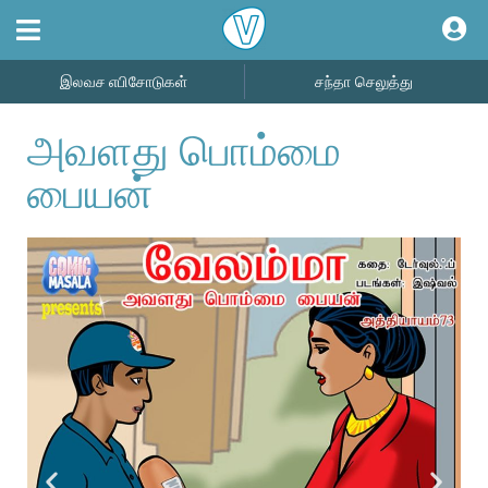
இலவச எபிசோடுகள்
சந்தா செலுத்து
அவளது பொம்மை
பையன்