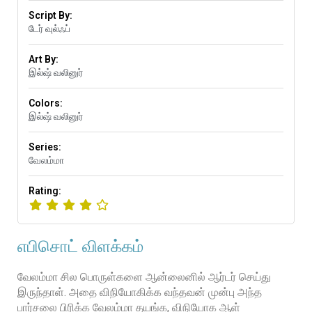
Script By:
டேர் வுல்ஃப்
Art By:
இல்ஷ் வலினுர்
Colors:
இல்ஷ் வலினுர்
Series:
வேலம்மா
Rating:
எபிசொட் விளக்கம்
வேலம்மா சில பொருள்களை ஆன்லைனில் ஆர்டர் செய்து
இருந்தாள். அதை விநியோகிக்க வந்தவன் முன்பு அந்த
பார்சலை பிரிக்க வேலம்மா தயங்க, விநியோக ஆள்