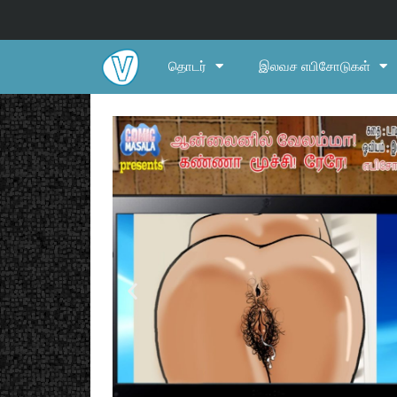
தொடர்
இலவச எபிசோடுகள்