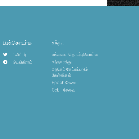
பின்தொடர்க
சந்தா
எங்களை தொடர்புகொள்ள
ட்விட்டர்
சந்தா ரத்து
டெலிகிராம்
அதிகம் கேட்கப்படும்
கேள்விகள்
Epoch சேவை
Ccbill சேவை