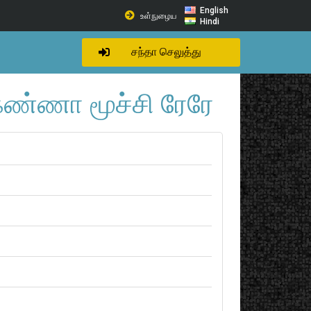
English
உள்நுழைய
Hindi
சந்தா செலுத்து
ண்ணா மூச்சி ரேரே