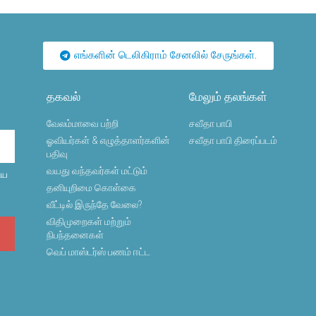
எங்களின் டெலிகிராம் சேனலில் சேருங்கள்.
தகவல்
மேலும் தலங்கள்
வேலம்மாவை பற்றி
சவீதா பாபி
ஓவியர்கள் & எழுத்தாளர்களின்
சவீதா பாபி திரைப்படம்
பதிவு
வயது வந்தவர்கள் மட்டும்
ைய
தனியுறிமை கொள்கை
வீட்டில் இருந்தே வேலை?
விதிமுறைகள் மற்றும்
நிபந்தனைகள்
வெப் மாஸ்டர்ஸ் பணம் ஈட்ட