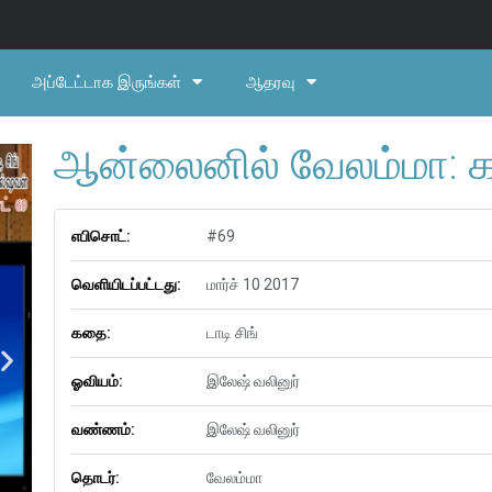
அப்டேட்டாக இருங்கள்
ஆதரவு
ஆன்லைனில் வேலம்மா: க
எபிசொட்:
#69
வெளியிடப்பட்டது:
மார்ச் 10 2017
கதை:
டாடி சிங்
ஓவியம்:
இலேஷ் வலினுர்
வண்ணம்:
இலேஷ் வலினுர்
தொடர்:
வேலம்மா