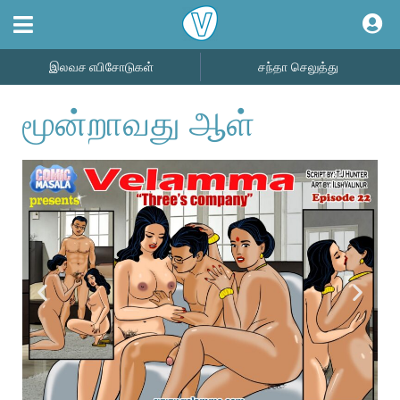
இலவச எபிசோடுகள்
சந்தா செலுத்து
மூன்றாவது ஆள்