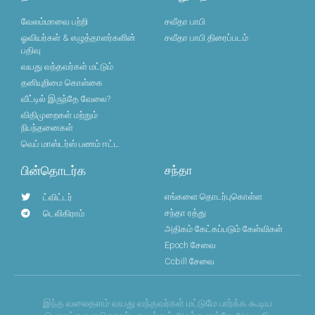
வேலம்மாவை பற்றி
சவீதா பாபி
ஓவியர்கள் & எழுத்தாளர்களின்
சவீதா பாபி திரைப்படம்
பதிவு
வயது வந்தவர்கள் மட்டும்
தனியுறிமை கொள்கை
வீட்டில் இருந்தே வேலை?
விதிமுறைகள் மற்றும்
நிபந்தனைகள்
வெப் மாஸ்டர்ஸ் பணம் ஈட்ட
பின்தொடர்க
சந்தா
எங்களை தொடர்புகொள்ள
ட்விட்டர்
சந்தா ரத்து
டெலிகிராம்
அதிகம் கேட்கப்படும் கேள்விகள்
Epoch சேவை
Ccbill சேவை
இந்த வலைதளம் வயது வந்தவர்கள் மட்டுமே பார்க்க கூடிய