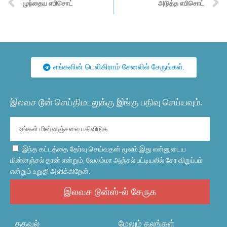
முந்தைய எபிசொட்
அடுத்த எபிசொட்
எங்களின் டெலிகிராம் சேனலில் சேருங்கள்.
இலவச டூன் செய்திமடலுக்கு இங்கு பதிவு செய்யவும்.
இந்த கட்டத்தை தேர்வு செய்வதன் மூலம் இது என்னுடைய
மின்னஞ்சல் தான் என்றும், வேலம்மா அஞ்சல் பட்டியலில் சேர விறுப்பம்
என்றும் உறுதி அளிக்கிறேன்.
இலவச டூன்ஸ்-ல் சேருக
தகவல்
மேலும் தலங்கள்