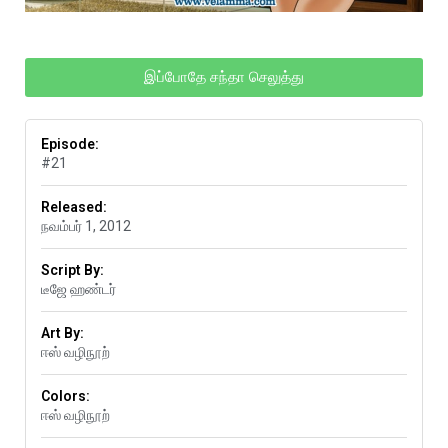
இப்போதே சந்தா செலுத்து
Episode:
#21
Released:
நவம்பர் 1, 2012
Script By:
டீஜே ஹண்டர்
Art By:
ஈஸ் வழிநூற்
Colors:
ஈஸ் வழிநூற்