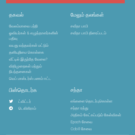
தகவல்
மேலும் தலங்கள்
வேலம்மாவை பற்றி
சவீதா பாபி
ஓவியர்கள் & எழுத்தாளர்களின்
சவீதா பாபி திரைப்படம்
பதிவு
வயது வந்தவர்கள் மட்டும்
தனியுறிமை கொள்கை
வீட்டில் இருந்தே வேலை?
விதிமுறைகள் மற்றும்
நிபந்தனைகள்
வெப் மாஸ்டர்ஸ் பணம் ஈட்ட
பின்தொடர்க
சந்தா
எங்களை தொடர்புகொள்ள
ட்விட்டர்
சந்தா ரத்து
டெலிகிராம்
அதிகம் கேட்கப்படும் கேள்விகள்
Epoch சேவை
Ccbill சேவை