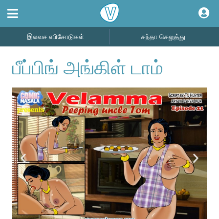
இலவச எபிசோடுகள்
சந்தா செலுத்து
பீப்பிங் அங்கிள் டாம்