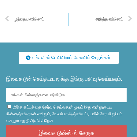
முந்தைய எபிசொட்
அடுத்த எபிசொட்
எங்களின் டெலிகிராம் சேனலில் சேருங்கள்.
இலவச டூன் செய்திமடலுக்கு இங்கு பதிவு செய்யவும்.
இந்த கட்டத்தை தேர்வு செய்வதன் மூலம் இது என்னுடைய
மின்னஞ்சல் தான் என்றும், வேலம்மா அஞ்சல் பட்டியலில் சேர விறுப்பம்
என்றும் உறுதி அளிக்கிறேன்.
இலவச டூன்ஸ்-ல் சேருக