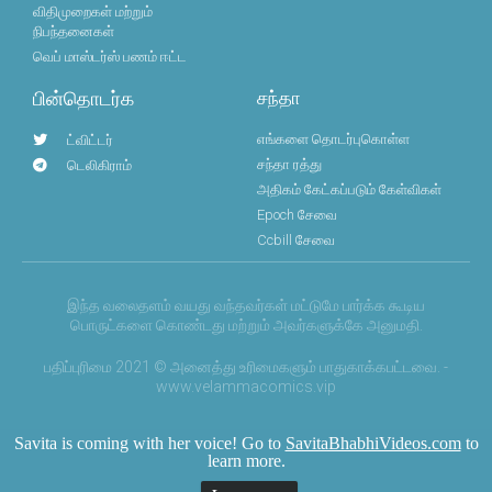
விதிமுறைகள் மற்றும்
நிபந்தனைகள்
வெப் மாஸ்டர்ஸ் பணம் ஈட்ட
பின்தொடர்க
சந்தா
எங்களை தொடர்புகொள்ள
ட்விட்டர்
சந்தா ரத்து
டெலிகிராம்
அதிகம் கேட்கப்படும் கேள்விகள்
Epoch சேவை
Ccbill சேவை
இந்த வலைதளம் வயது வந்தவர்கள் மட்டுமே பார்க்க கூடிய
பொருட்களை கொண்டது மற்றும் அவர்களுக்கே அனுமதி.
பதிப்புரிமை 2021 © அனைத்து உரிமைகளும் பாதுகாக்கபட்டவை. -
www.velammacomics.vip
Savita is coming with her voice! Go to
SavitaBhabhiVideos.com
to
learn more.