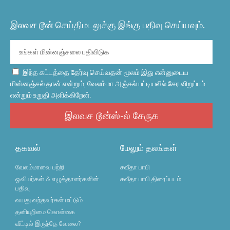
இலவச டூன் செய்திமடலுக்கு இங்கு பதிவு செய்யவும்.
இந்த கட்டத்தை தேர்வு செய்வதன் மூலம் இது என்னுடைய
மின்னஞ்சல் தான் என்றும், வேலம்மா அஞ்சல் பட்டியலில் சேர விறுப்பம்
என்றும் உறுதி அளிக்கிறேன்.
இலவச டூன்ஸ்-ல் சேருக
தகவல்
மேலும் தலங்கள்
வேலம்மாவை பற்றி
சவீதா பாபி
ஓவியர்கள் & எழுத்தாளர்களின்
சவீதா பாபி திரைப்படம்
பதிவு
வயது வந்தவர்கள் மட்டும்
தனியுறிமை கொள்கை
வீட்டில் இருந்தே வேலை?