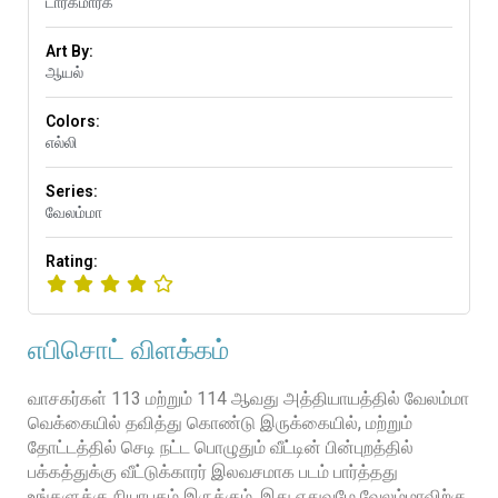
டார்க்மார்க்
Art By:
ஆயல்
Colors:
எல்லி
Series:
வேலம்மா
Rating:
எபிசொட் விளக்கம்
வாசகர்கள் 113 மற்றும் 114 ஆவது அத்தியாயத்தில் வேலம்மா
வெக்கையில் தவித்து கொண்டு இருக்கையில், மற்றும்
தோட்டத்தில் செடி நட்ட பொழுதும் வீட்டின் பின்புறத்தில்
பக்கத்துக்கு வீட்டுக்காரர் இலவசமாக படம் பார்த்தது
உங்களுக்கு நியாபகம் இருக்கும். இது எதுவுமே வேலம்மாவிற்கு