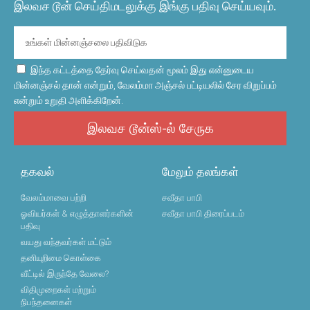
இலவச டூன் செய்திமடலுக்கு இங்கு பதிவு செய்யவும்.
இந்த கட்டத்தை தேர்வு செய்வதன் மூலம் இது என்னுடைய
மின்னஞ்சல் தான் என்றும், வேலம்மா அஞ்சல் பட்டியலில் சேர விறுப்பம்
என்றும் உறுதி அளிக்கிறேன்.
இலவச டூன்ஸ்-ல் சேருக
தகவல்
மேலும் தலங்கள்
வேலம்மாவை பற்றி
சவீதா பாபி
ஓவியர்கள் & எழுத்தாளர்களின்
சவீதா பாபி திரைப்படம்
பதிவு
வயது வந்தவர்கள் மட்டும்
தனியுறிமை கொள்கை
வீட்டில் இருந்தே வேலை?
விதிமுறைகள் மற்றும்
நிபந்தனைகள்