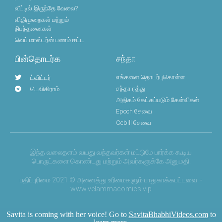
வீட்டில் இருந்தே வேலை?
விதிமுறைகள் மற்றும்
நிபந்தனைகள்
வெப் மாஸ்டர்ஸ் பணம் ஈட்ட
பின்தொடர்க
சந்தா
எங்களை தொடர்புகொள்ள
ட்விட்டர்
சந்தா ரத்து
டெலிகிராம்
அதிகம் கேட்கப்படும் கேள்விகள்
Epoch சேவை
Ccbill சேவை
இந்த வலைதளம் வயது வந்தவர்கள் மட்டுமே பார்க்க கூடிய
பொருட்களை கொண்டது மற்றும் அவர்களுக்கே அனுமதி.
பதிப்புரிமை 2021 © அனைத்து உரிமைகளும் பாதுகாக்கபட்டவை. -
www.velammacomics.vip
Savita is coming with her voice! Go to
SavitaBhabhiVideos.com
to