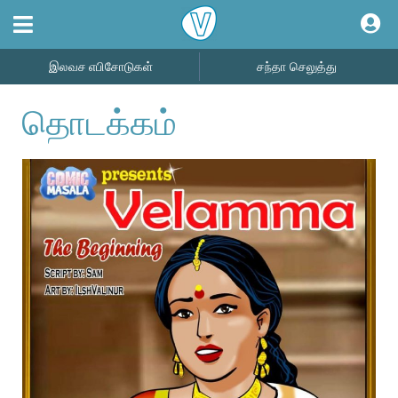
இலவச எபிசோடுகள்
சந்தா செலுத்து
தொடக்கம்