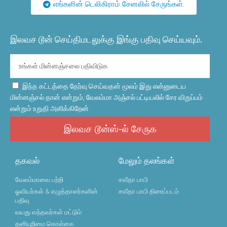
எங்களின் டெலிகிராம் சேனலில் சேருங்கள்.
இலவச டூன் செய்திமடலுக்கு இங்கு பதிவு செய்யவும்.
இந்த கட்டத்தை தேர்வு செய்வதன் மூலம் இது என்னுடைய
மின்னஞ்சல் தான் என்றும், வேலம்மா அஞ்சல் பட்டியலில் சேர விறுப்பம்
என்றும் உறுதி அளிக்கிறேன்.
இலவச டூன்ஸ்-ல் சேருக
தகவல்
மேலும் தலங்கள்
வேலம்மாவை பற்றி
சவீதா பாபி
ஓவியர்கள் & எழுத்தாளர்களின்
சவீதா பாபி திரைப்படம்
பதிவு
வயது வந்தவர்கள் மட்டும்
தனியுறிமை கொள்கை