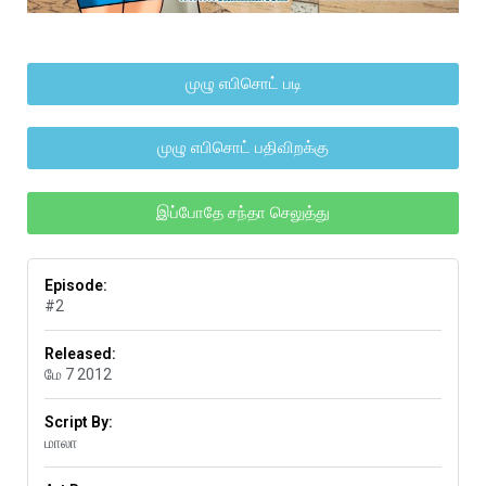
முழு எபிசொட் படி
முழு எபிசொட் பதிவிறக்கு
இப்போதே சந்தா செலுத்து
Episode:
#2
Released:
மே 7 2012
Script By:
மாலா