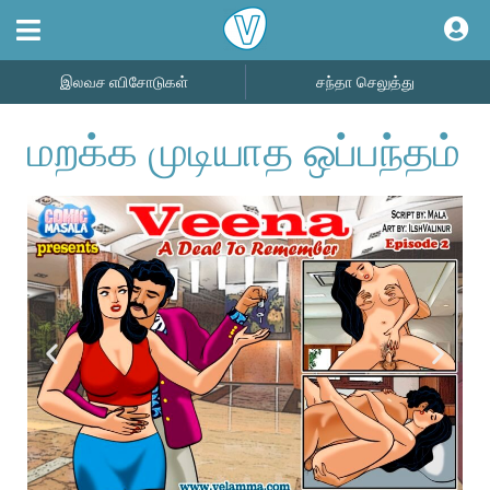
இலவச எபிசோடுகள்
சந்தா செலுத்து
மறக்க முடியாத ஒப்பந்தம்