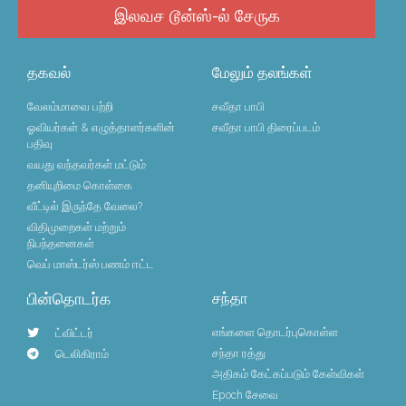
இலவச டூன்ஸ்-ல் சேருக
தகவல்
மேலும் தலங்கள்
வேலம்மாவை பற்றி
சவீதா பாபி
ஓவியர்கள் & எழுத்தாளர்களின்
சவீதா பாபி திரைப்படம்
பதிவு
வயது வந்தவர்கள் மட்டும்
தனியுறிமை கொள்கை
வீட்டில் இருந்தே வேலை?
விதிமுறைகள் மற்றும்
நிபந்தனைகள்
வெப் மாஸ்டர்ஸ் பணம் ஈட்ட
பின்தொடர்க
சந்தா
எங்களை தொடர்புகொள்ள
ட்விட்டர்
சந்தா ரத்து
டெலிகிராம்
அதிகம் கேட்கப்படும் கேள்விகள்
Epoch சேவை