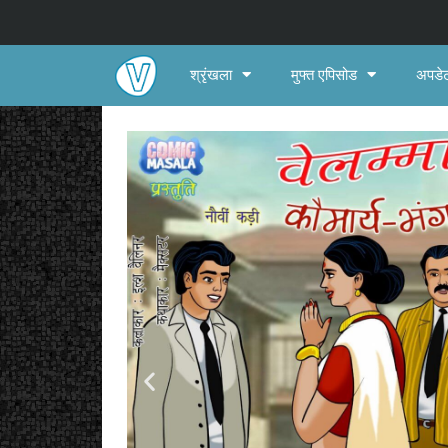
श्रृंखला
मुफ्त एपिसोड
अपडेट