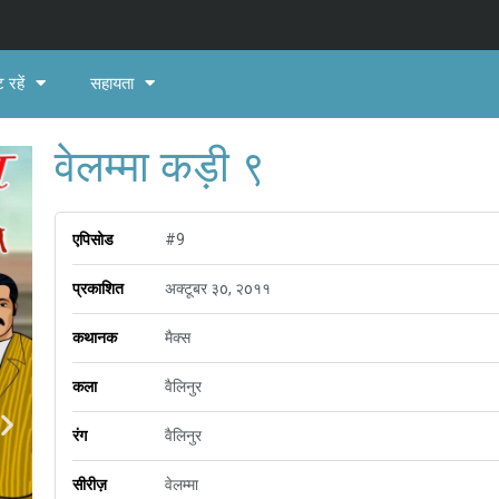
 रहें
सहायता
वेलम्मा कड़ी ९
एपिसोड
#9
प्रकाशित
अक्टूबर ३o, २o११
कथानक
मैक्स
कला
वैलिनुर
रंग
वैलिनुर
सीरीज़
वेलम्मा