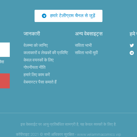
हमारे टेलीग्राम चैनल से जुड़ें
जानकारी
अन्य वेबसाइट्स
हमे
वेलम्मा को जानिए
सविता भाभी
कलाकारों व लेखकों की प्रविष्टि
सविता भाभी मूवी
केवल वयस्कों के लिए
ेरा
गोपनीयता नीति
हमारे लिए काम करें
वेबमास्टर पैसा कमाते हैं
इस वेबसाईट पर आयु-प्रतिबंधित सामग्री है, यह केवल व्यस्कों के लिए है.
कॉपीराइट 2021 © सभी अधिकार सुरक्षित - www.velammacomics.vip