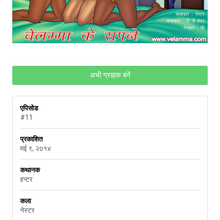
अभी ग्राहक बनें
एपिसोड
#11
प्रकाशित
मई ९, २o१४
कथानक
हन्टर
कला
नेस्टर