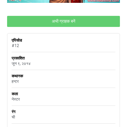
अभी ग्राहक बनें
एपिसोड
#12
प्रकाशित
जून ९, २o१४
कथानक
हन्टर
कला
नेस्टर
रंग
ची