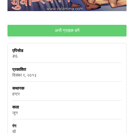
अभी ग्राहक बनें
एपिसोड
#6
प्रकाशित
दिसंबर ९, २o१३
कथानक
हन्टर
कला
जून
रंग
ची