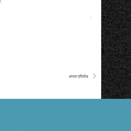
.
The starting
अगला एपिसोड