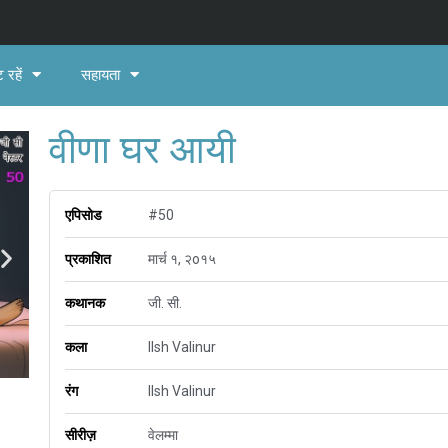
 रहें
सहायता
वीणा घर आयी
एपिसोड
#50
प्रकाशित
मार्च १, २o१५
कथानक
जी. सी.
कला
Ilsh Valinur
रंग
Ilsh Valinur
सीरीज़
वेलम्मा