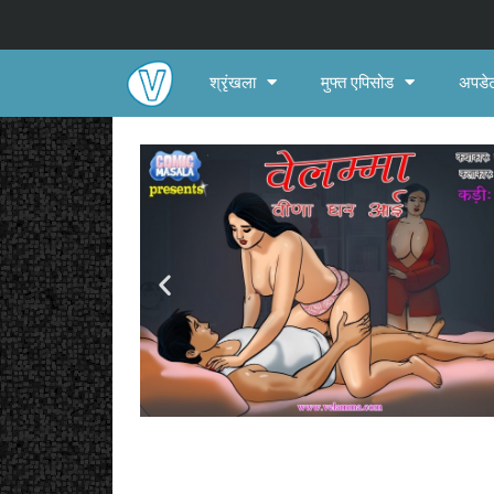
श्रृंखला
मुफ्त एपिसोड
अपडेट