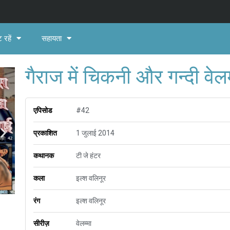
 रहें
सहायता
गैराज में चिकनी और गन्दी वेलम
एपिसोड
#42
प्रकाशित
1 जुलाई 2014
कथानक
टी जे हंटर
कला
इल्श वलिनूर
रंग
इल्श वलिनूर
सीरीज़
वेलम्मा