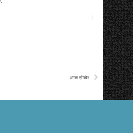
.
The starting
अगला एपिसोड