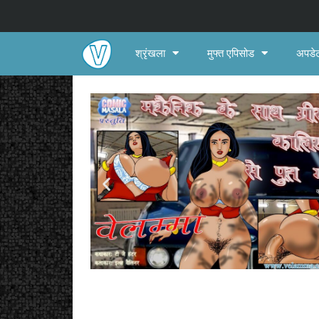
श्रृंखला
मुफ्त एपिसोड
अपडेट