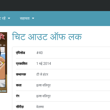
 रहें
सहायता
चिट आउट ऑफ लक
एपिसोड
#40
प्रकाशित
1 मई 2014
कथानक
टी जे हंटर
कला
इल्श वलिनूर
रंग
इल्श वलिनूर
सीरीज़
वेलम्मा