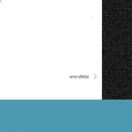
.
The starting
अगला एपिसोड