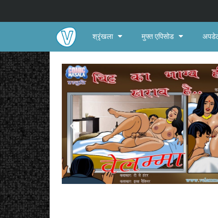
श्रृंखला
मुफ्त एपिसोड
अपडेट