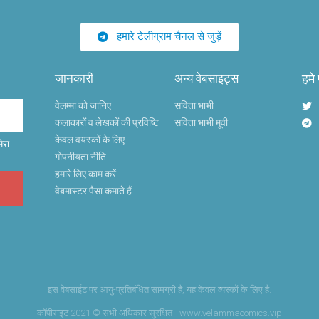
हमारे टेलीग्राम चैनल से जुड़ें
जानकारी
अन्य वेबसाइट्स
हमे
वेलम्मा को जानिए
सविता भाभी
कलाकारों व लेखकों की प्रविष्टि
सविता भाभी मूवी
केवल वयस्कों के लिए
ेरा
गोपनीयता नीति
हमारे लिए काम करें
वेबमास्टर पैसा कमाते हैं
इस वेबसाईट पर आयु-प्रतिबंधित सामग्री है, यह केवल व्यस्कों के लिए है.
कॉपीराइट 2021 © सभी अधिकार सुरक्षित - www.velammacomics.vip