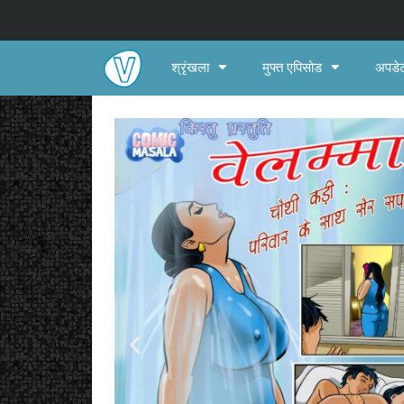
श्रृंखला
मुफ्त एपिसोड
अपडेट