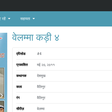
 रहें
सहायता
वेलम्मा कड़ी ४
एपिसोड
#4
प्रकाशित
मई २o, २o११
कथानक
देशमुख
कला
वैलिनुर
रंग
वैलिनुर
सीरीज़
वेलम्मा