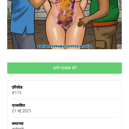
अभी ग्राहक बनें
एपिसोड
#115
प्रकाशित
21 मई 2021
कथानक