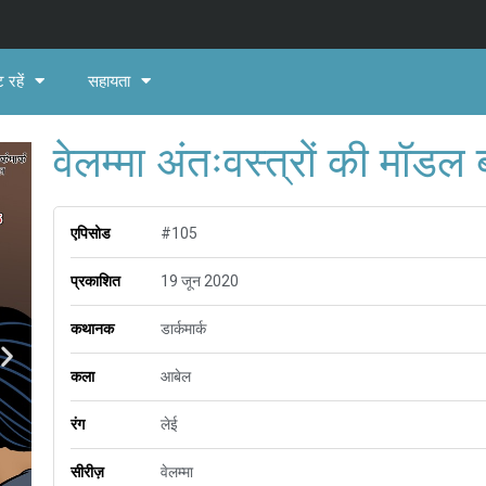
 रहें
सहायता
वेलम्मा अंतःवस्त्रों की मॉड
एपिसोड
#105
प्रकाशित
19 जून 2020
कथानक
डार्कमार्क
कला
आबेल
रंग
लेई
सीरीज़
वेलम्मा