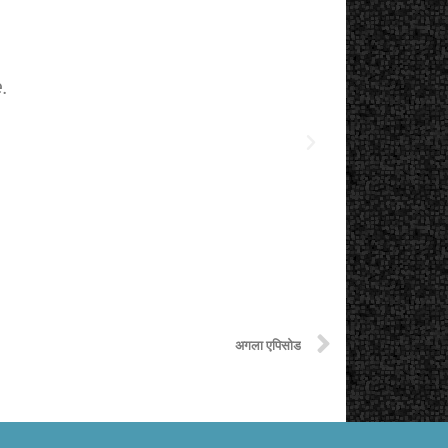
.
The starting
अगला एपिसोड