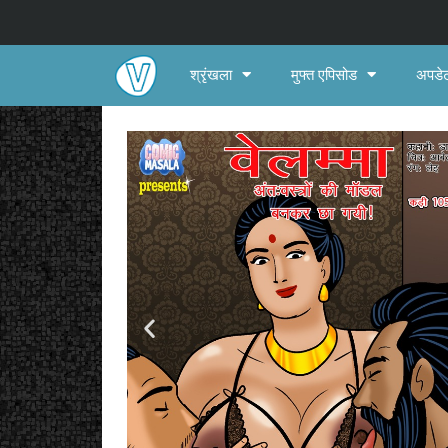
श्रृंखला
मुफ्त एपिसोड
अपडेट