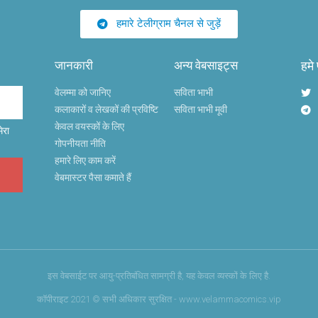
हमारे टेलीग्राम चैनल से जुड़ें
जानकारी
अन्य वेबसाइट्स
हमे
वेलम्मा को जानिए
सविता भाभी
कलाकारों व लेखकों की प्रविष्टि
सविता भाभी मूवी
केवल वयस्कों के लिए
ेरा
गोपनीयता नीति
हमारे लिए काम करें
वेबमास्टर पैसा कमाते हैं
इस वेबसाईट पर आयु-प्रतिबंधित सामग्री है, यह केवल व्यस्कों के लिए है.
कॉपीराइट 2021 © सभी अधिकार सुरक्षित - www.velammacomics.vip