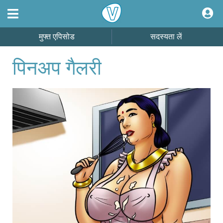
मुफ्त एपिसोड
सदस्यता लें
पिनअप गैलरी