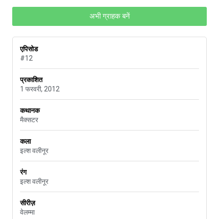
अभी ग्राहक बनें
एपिसोड
#12
प्रकाशित
1 फरवरी, 2012
कथानक
मैक्सटर
कला
इल्श वलीनूर
रंग
इल्श वलीनूर
सीरीज़
वेलम्मा