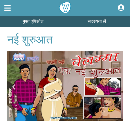
मुफ्त एपिसोड
सदस्यता लें
नई शुरुआत