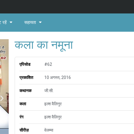
 रहें
सहायता
कला का नमूना
एपिसोड
#62
प्रकाशित
10 अगस्त, 2016
कथानक
जी.सी.
कला
इल्श वैलिनुर
रंग
इल्श वैलिनुर
सीरीज़
वेलम्मा