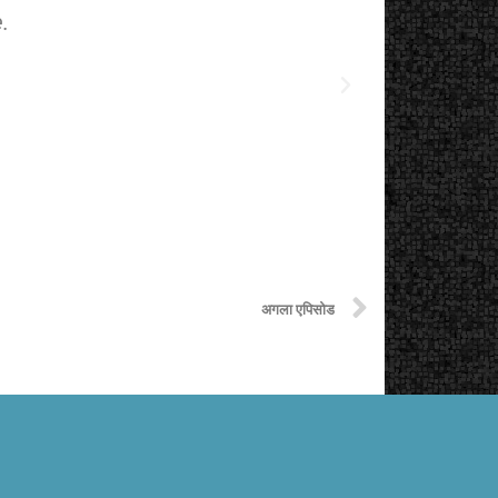
.
The starting
अगला एपिसोड