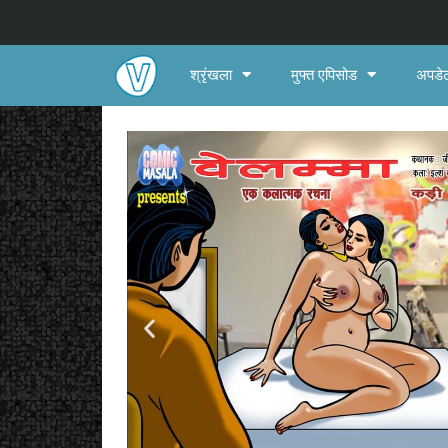
श्रृंखला
मुफ्त एपिसोड
अपडेट