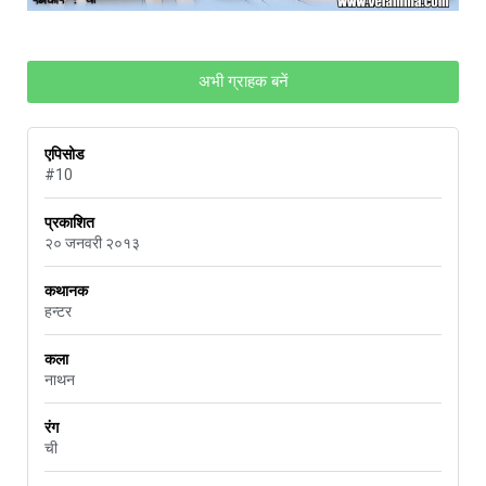
अभी ग्राहक बनें
एपिसोड
#10
प्रकाशित
२० जनवरी २०१३
कथानक
हन्टर
कला
नाथन
रंग
ची