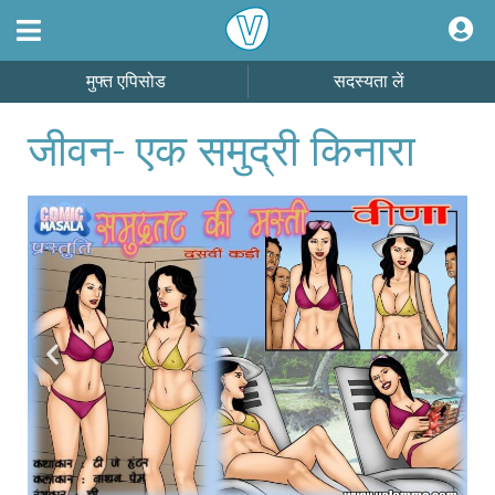
मुफ्त एपिसोड
सदस्यता लें
जीवन- एक समुद्री किनारा