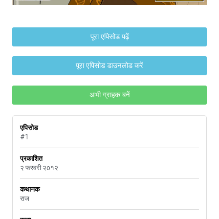
पूरा एपिसोड पढ़ें
पूरा एपिसोड डाउनलोड करें
अभी ग्राहक बनें
एपिसोड
#1
प्रकाशित
२ फरवरी २o१२
कथानक
राज