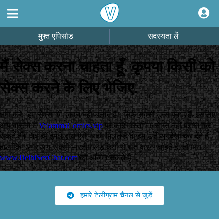
मुफ्त एपिसोड
सदस्यता लें
मैं सेक्स करना चाहता हूँ. कृपया किसी को
सेक्स करने के लिए भेजिए.
क्षमा करें, हम सेक्स की दुकान नहीं चलाते हैं!, सिर्फ सेक्सी टून्स बनाते हैं. इसलिए
आप वास्तव में
VelammaComics.vip
पर कोई वास्तविक सेक्स नहीं प्राप्त कर
सकते हैं। जब हमें ईमेल द्वारा ऐसे प्रश्न मिलते हैं तो हम उन्हें अनदेखा कर देते हैं।
हालाँकि! अगर आप सेक्सी भारतीय लड़कियों से बात करना चाहते हैं, तो आप
www.DelhiSexChat.com
को आजमा सकते हैं
हमारे टेलीग्राम चैनल से जुड़ें