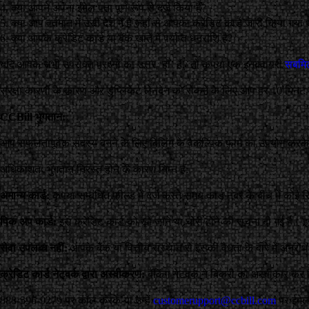
4. क्या आपने अपना ईमेल पता पूर्ण रूप से दर्ज किया है?
5. क्या आप वर्तमान में उसी देश में हैं जहाँ से आपका क्रेडिट कार्ड जारी किया गया
6. क्या आपके क्रेडिट कार्ड या बैंक खाते में पर्याप्त धनराशि है?
यदि आपके सभी उपरोक्त प्रश्नों का उत्तर ‘हाँ’ है, तो कृपया एक इनक्वायरी
सबमिट
सुरक्षा कारणों के कारण और डुप्लिकेट लेनदेन को रोकने के लिए आप हर 10 मिनट
CCBill
भुगतान:
आप सफलतापूर्वक सदस्य बनने के लिए बिलिंग के वैकल्पिक फार्म का उपयोग करके
अधिकांशतः भुगतान निरस्त होने के कारण निम्न हैं:
अमान्य कार्ड:
कृपया सम्बंधित फ़ील्ड में दर्ज करते समय कार्ड नंबर के बीच में 
पिक अप कार्ड:
इस क्रेडिट कार्ड को खो जाने या चोरी होने की सूचना दी गई है। इस न
सेवा उपलब्ध नहीं:
आपके बैंक या वित्तीय संस्थान से इसकी वैधता के बारे में अनुर
क्रेडिट कार्ड नेटवर्क द्वारा अस्वीकरण:
बैंकिंग नेटवर्क ने बिक्री को अस्वीकार कर द
888-596-9279 पर कॉल करके या उन्हें
customerupport@ccbill.com
पर ईमेल