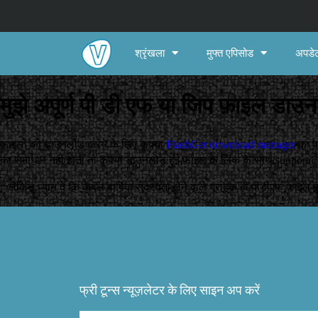
श्रृंखला
मुफ्त एपिसोड
अपडेट
मुझे अपूर्ण पी डी एफ या जिप फ़ाइल डाउनल
फ़ाइलों को डाउनलोड करने के लिए कृपया
FlashGet download manager
का प्
का समाधान नहीं होता तो कृपया डाउनलोड हुई फ़ाइल के लिंक के साथ
support@
* लेकिन ध्यान दें कि केवल वार्षिक सदस्यता लेने वाले ग्राहक ही पीडीएफ फ़ाइल
फ्री टून्स न्यूज़लेटर के लिए साइन अप करें