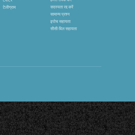
सदस्यता रद्द करें
टेलीग्राम
सामान्य प्रश्न
इपोच सहायता
सीसी-बिल सहायता