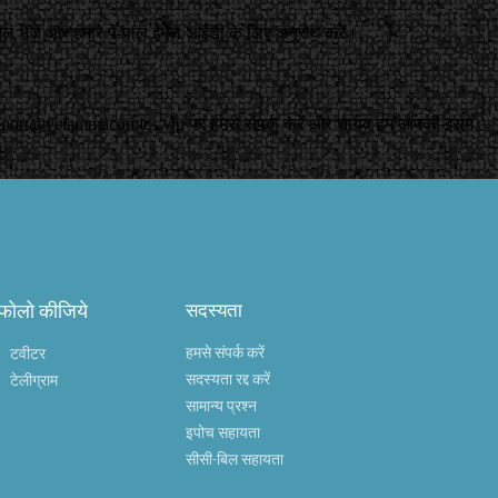
ल भेजें और हमारे पे-पाल ईमेल आईडी के लिए अनुरोध करें।
pport@velammacomics.vip
पर हमसे संपर्क करें और शायद हम आपकी इसमें
 फोलो कीजिये
सदस्यता
हमसे संपर्क करें
टवीटर
सदस्यता रद्द करें
टेलीग्राम
सामान्य प्रश्न
इपोच सहायता
सीसी-बिल सहायता