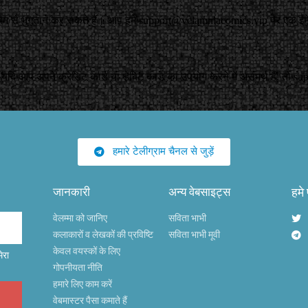
ध्यम से भुगतान कर सकते हैं। आप हमे
support@velammacomics.vip
पर एक ईमे
 यदि आप अपने क्रेडिट कार्ड या डेबिट कार्ड का उपयोग करने में असमर्थ हैं, तो
su
हमारे टेलीग्राम चैनल से जुड़ें
जानकारी
अन्य वेबसाइट्स
हमे
वेलम्मा को जानिए
सविता भाभी
कलाकारों व लेखकों की प्रविष्टि
सविता भाभी मूवी
केवल वयस्कों के लिए
ेरा
गोपनीयता नीति
हमारे लिए काम करें
वेबमास्टर पैसा कमाते हैं