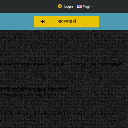
Login
English
सदस्यता लें
योग के अग्रणी भुगतान संचालक हैं। EPOCH या CCBill द्वारा हजारों वेबसाइटों
्योंकि उनमें सीवीवी या सुरक्षा संख्या नहीं है।
और निश्चित रूप से, वे ऐसा करेंगे।
ं और फिर हमें पे-पाल के माध्यम से भुगतान कर सकते हैं। अपना पे-पाल खाता